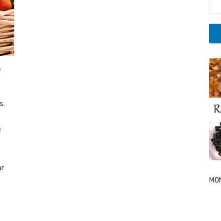
0
s.
e
ar
MO