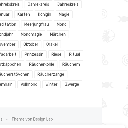
ahrekskreis
Jahreksreis
Jahreskreis
anuar
Karten
Königin
Magie
editation
Meerjungfrau
Mond
ondjahr
Mondmagie
Märchen
ovember
Oktober
Orakel
fadarbeit
Prinzessin
Riese
Ritual
otkäppchen
Räucherkohle
Räuchern
äucherstövchen
Räucherzange
amhain
Vollmond
Winter
Zwerge
ss
Theme von Design Lab