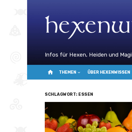
Zum
Inhalt
springen
Infos für Hexen, Heiden und Magi
home
THEMEN
ÜBER HEXENWISSEN
SCHLAGWORT:
ESSEN