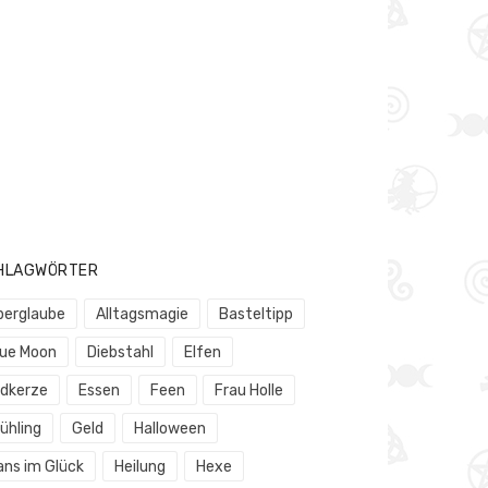
HLAGWÖRTER
berglaube
Alltagsmagie
Basteltipp
lue Moon
Diebstahl
Elfen
rdkerze
Essen
Feen
Frau Holle
ühling
Geld
Halloween
ans im Glück
Heilung
Hexe