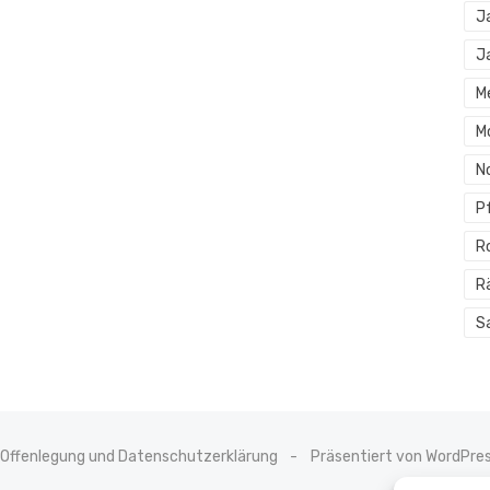
J
J
M
M
N
P
R
R
S
Offenlegung und Datenschutzerklärung
Präsentiert von WordPre