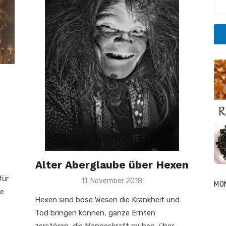
Alter Aberglaube über Hexen
für
Veröffentlicht
11. November 2018
MO
am
he
Hexen sind böse Wesen die Krankheit und
Tod bringen können, ganze Ernten
zerstören, die Manneskraft rauben, über