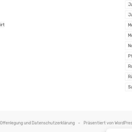
J
J
irt
M
M
N
P
R
R
S
Offenlegung und Datenschutzerklärung
Präsentiert von WordPre