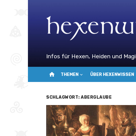
Zum
Inhalt
springen
Infos für Hexen, Heiden und Magi
home
THEMEN
ÜBER HEXENWISSEN
SCHLAGWORT:
ABERGLAUBE