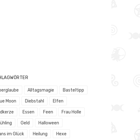
HLAGWÖRTER
berglaube
Alltagsmagie
Basteltipp
lue Moon
Diebstahl
Elfen
rdkerze
Essen
Feen
Frau Holle
ühling
Geld
Halloween
ans im Glück
Heilung
Hexe