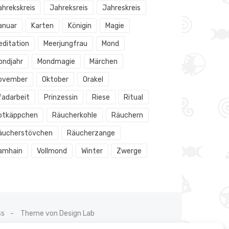
ahrekskreis
Jahreksreis
Jahreskreis
anuar
Karten
Königin
Magie
editation
Meerjungfrau
Mond
ondjahr
Mondmagie
Märchen
ovember
Oktober
Orakel
fadarbeit
Prinzessin
Riese
Ritual
otkäppchen
Räucherkohle
Räuchern
äucherstövchen
Räucherzange
amhain
Vollmond
Winter
Zwerge
ss
Theme von Design Lab