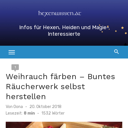
Zum
Inhalt
springen
Infos für Hexen, Heiden und Magie-
Interessierte
1
Weihrauch färben – Buntes
Räucherwerk selbst
herstellen
Veröffentlicht
Von
Oona
20. Oktober 2018
am
Lesezeit:
8 min
-
1532
Wörter