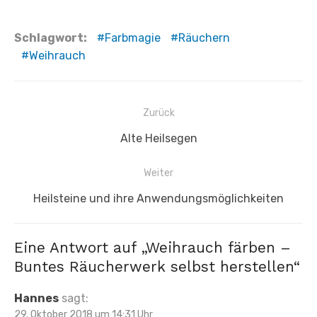
Schlagwort:
Farbmagie
Räuchern
Weihrauch
Beitragsnavigation
Zurück
Vorheriger
Alte Heilsegen
Beitrag:
Weiter
Nächster
Heilsteine und ihre Anwendungsmöglichkeiten
Beitrag:
Eine Antwort auf „Weihrauch färben –
Buntes Räucherwerk selbst herstellen“
Hannes
sagt:
29. Oktober 2018 um 14:31 Uhr