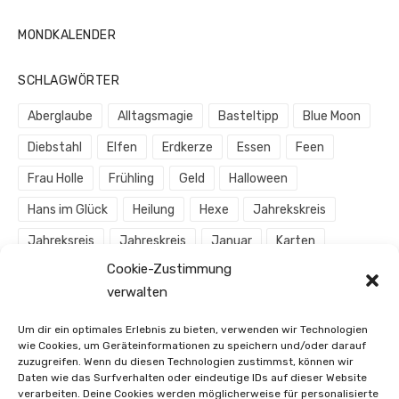
MONDKALENDER
SCHLAGWÖRTER
Aberglaube
Alltagsmagie
Basteltipp
Blue Moon
Diebstahl
Elfen
Erdkerze
Essen
Feen
Frau Holle
Frühling
Geld
Halloween
Hans im Glück
Heilung
Hexe
Jahrekskreis
Jahreksreis
Jahreskreis
Januar
Karten
Cookie-Zustimmung
Königin
Magie
Meditation
Meerjungfrau
verwalten
Mond
Mondjahr
Mondmagie
Märchen
Um dir ein optimales Erlebnis zu bieten, verwenden wir Technologien
November
Oktober
Orakel
Pfadarbeit
wie Cookies, um Geräteinformationen zu speichern und/oder darauf
zuzugreifen. Wenn du diesen Technologien zustimmst, können wir
Prinzessin
Riese
Ritual
Rotkäppchen
Daten wie das Surfverhalten oder eindeutige IDs auf dieser Website
verarbeiten. Deine Cookies werden möglicherweise für personalisierte
Räucherkohle
Räuchern
Räucherstövchen