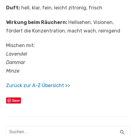
Duft:
hell, klar, fein, leicht zitronig, frisch
Wirkung beim Räuchern:
Hellsehen, Visionen,
fördert die Konzentration, macht wach, reinigend
Mischen mit:
Lavendel
Dammar
Minze
Z
urück zur A-Z Übersicht >>
Save
Suchen
SUC
search