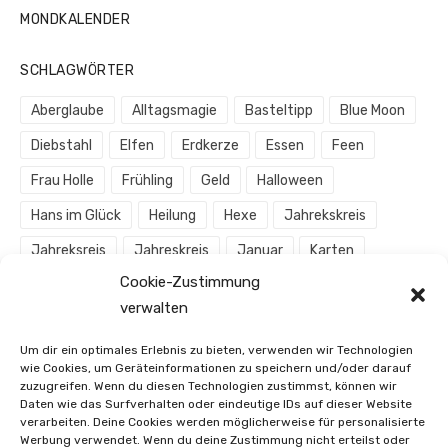
MONDKALENDER
SCHLAGWÖRTER
Aberglaube
Alltagsmagie
Basteltipp
Blue Moon
Diebstahl
Elfen
Erdkerze
Essen
Feen
Frau Holle
Frühling
Geld
Halloween
Hans im Glück
Heilung
Hexe
Jahrekskreis
Jahreksreis
Jahreskreis
Januar
Karten
Cookie-Zustimmung
Königin
Magie
Meditation
Meerjungfrau
verwalten
Mond
Mondjahr
Mondmagie
Märchen
Um dir ein optimales Erlebnis zu bieten, verwenden wir Technologien
November
Oktober
Orakel
Pfadarbeit
wie Cookies, um Geräteinformationen zu speichern und/oder darauf
zuzugreifen. Wenn du diesen Technologien zustimmst, können wir
Prinzessin
Riese
Ritual
Rotkäppchen
Daten wie das Surfverhalten oder eindeutige IDs auf dieser Website
verarbeiten. Deine Cookies werden möglicherweise für personalisierte
Räucherkohle
Räuchern
Räucherstövchen
Werbung verwendet. Wenn du deine Zustimmung nicht erteilst oder